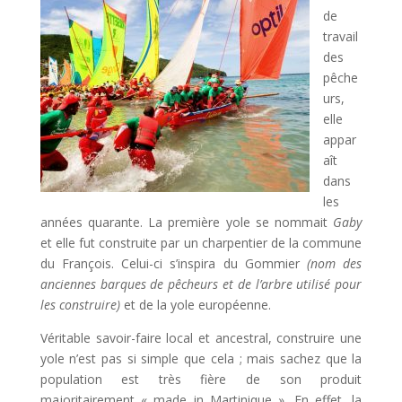
de
travail
des
pêche
urs,
elle
appar
aît
dans
les
années quarante. La première yole se nommait
Gaby
et elle fut construite par un charpentier de la commune
du François. Celui-ci s’inspira du Gommier
(nom des
anciennes barques de pêcheurs et de l’arbre utilisé pour
les construire)
et de la yole européenne.
Véritable savoir-faire local et ancestral, construire une
yole n’est pas si simple que cela ; mais sachez que la
population est très fière de son produit
majoritairement « made in Martinique ». En effet, la