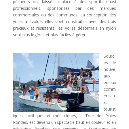
pêcheurs ont laissé la place à des sportifs quasi
professionnels, sponsorisés par des marques
commerciales ou des communes. La conception des
yoles a évolué, elles sont construites avec des bois
précieux et résistants, les voiles désormais en nylon
sont plus légères et plus faciles à gérer.
Sourc
es de
nouve
aux
enjeux
comm
erciau
x,
tourist
iques, politiques et médiatiques, le Tour des Yoles
Rondes, est devenu un spectacle haut en couleur et en
exhibition. Pendant une semaine, la Martinique ne